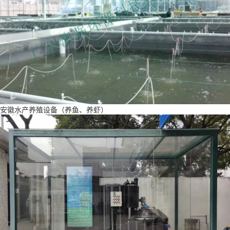
安徽水产养殖设备（养鱼、养虾）