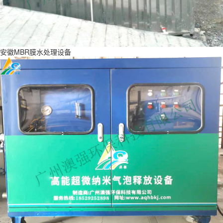
安徽MBR膜水处理设备