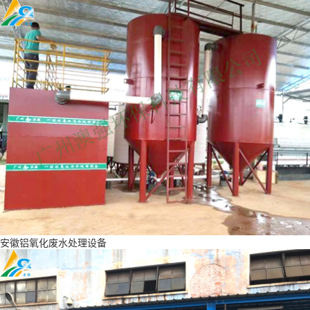
安徽铝氧化废水处理设备