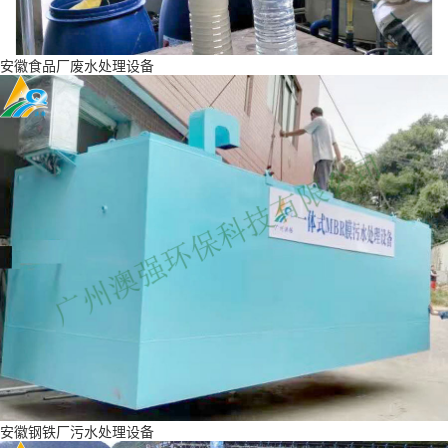
安徽食品厂废水处理设备
安徽钢铁厂污水处理设备