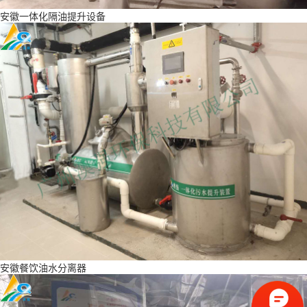
安徽一体化隔油提升设备
安徽餐饮油水分离器