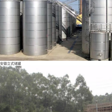
安徽立式储罐