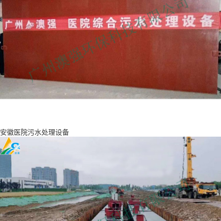
安徽医院污水处理设备