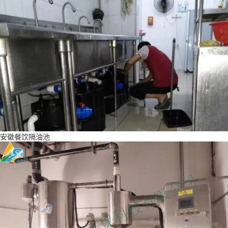
安徽餐饮隔油池