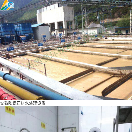
安徽陶瓷石材水处理设备