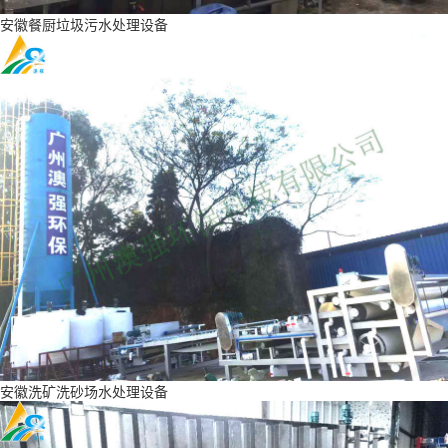
安徽餐厨垃圾污水处理设备
安徽洗矿洗砂场水处理设备