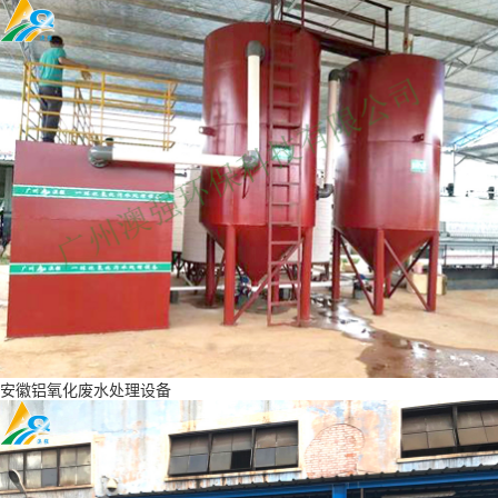
安徽铝氧化废水处理设备