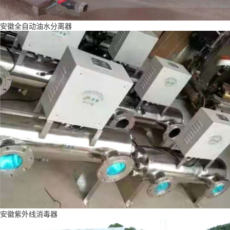
安徽全自动油水分离器
安徽紫外线消毒器