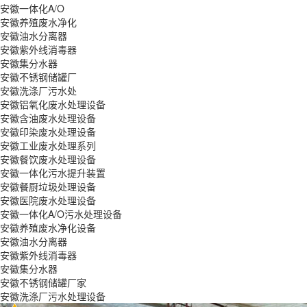
安徽一体化A/O
安徽养殖废水净化
安徽油水分离器
安徽紫外线消毒器
安徽集分水器
安徽不锈钢储罐厂
安徽洗涤厂污水处
安徽铝氧化废水处理设备
安徽含油废水处理设备
安徽印染废水处理设备
安徽工业废水处理系列
安徽餐饮废水处理设备
安徽一体化污水提升装置
安徽餐厨垃圾处理设备
安徽医院废水处理设备
安徽一体化A/O污水处理设备
安徽养殖废水净化设备
安徽油水分离器
安徽紫外线消毒器
安徽集分水器
安徽不锈钢储罐厂家
安徽洗涤厂污水处理设备