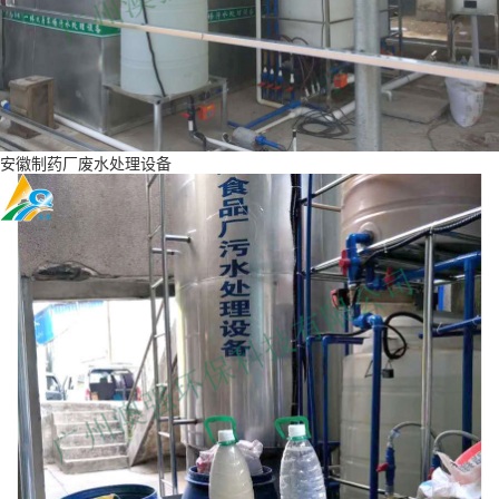
安徽制药厂废水处理设备