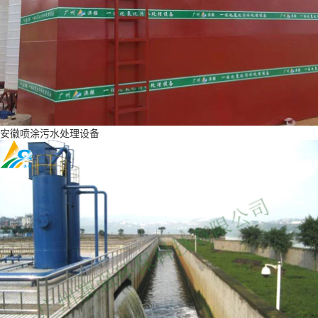
安徽喷涂污水处理设备