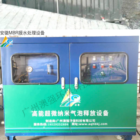
安徽MBR膜水处理设备