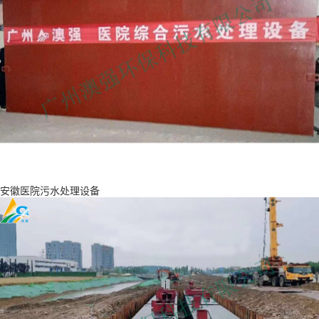
安徽医院污水处理设备