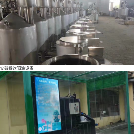
安徽餐饮隔油设备