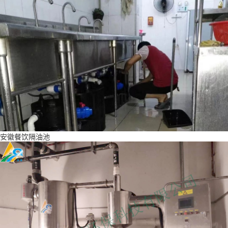
安徽餐饮隔油池