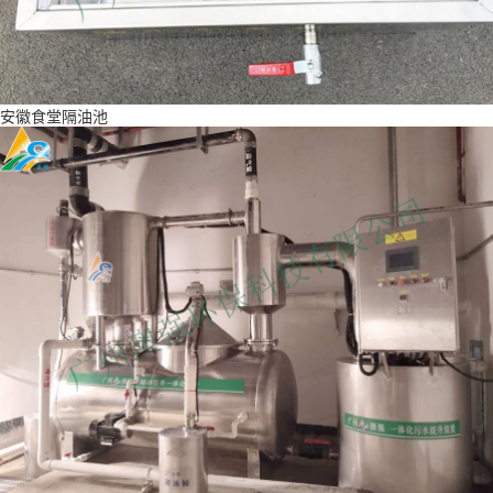
安徽食堂隔油池