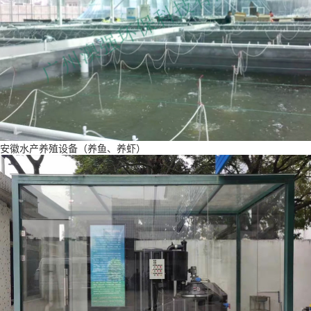
安徽水产养殖设备（养鱼、养虾）