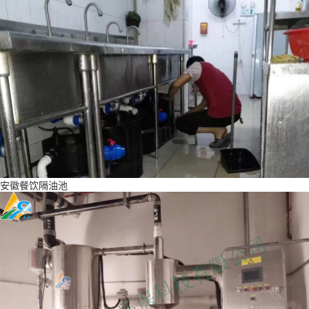
安徽餐饮隔油池