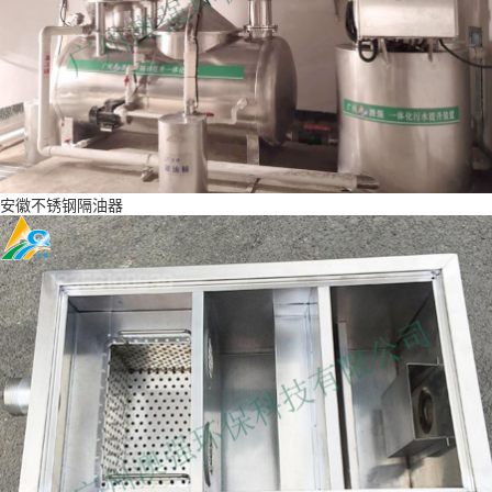
安徽不锈钢隔油器