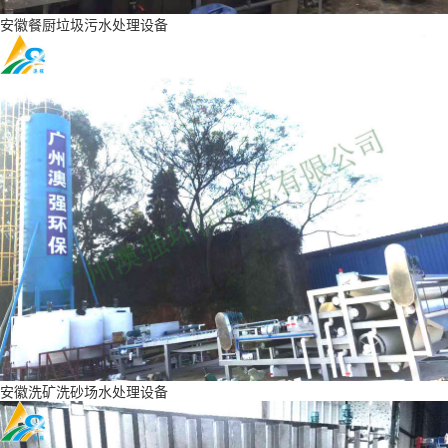
安徽餐厨垃圾污水处理设备
安徽洗矿洗砂场水处理设备