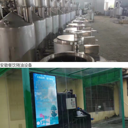
安徽餐饮隔油设备