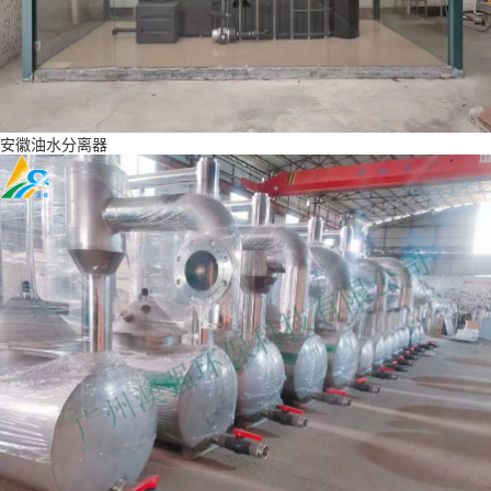
安徽油水分离器