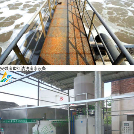
安徽废塑料清洗废水设备