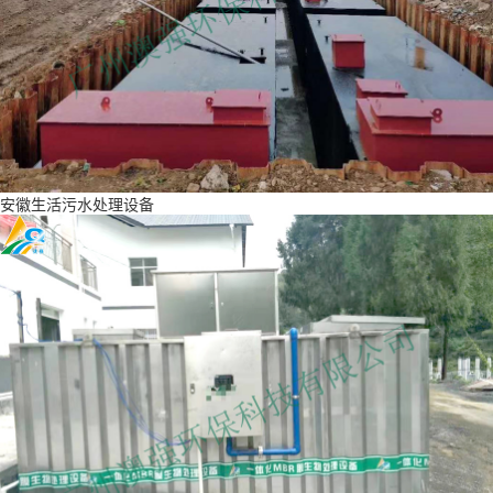
安徽生活污水处理设备