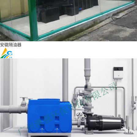
安徽隔油器