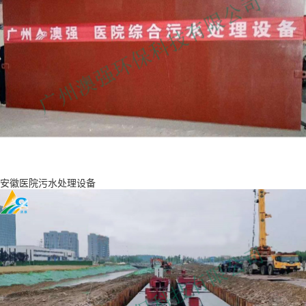
安徽医院污水处理设备