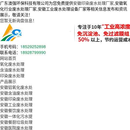
广东澳强环保科技有限公司为您免费提供
安徽印染废水处理厂家
,安徽氧
化行业废水处理厂家,安徽工业废水处理设备厂家等相关信息发布和资讯
展示，敬请关注！
您暂无新询盘信息！
手机号码：
18529252898
联系电话：
18928799990
网站首页
氧化废水处理
含油废水处理
印染废水处理
产品展示
安徽铝氧化废水处
安徽含油废水处理
安徽印染废水处理
安徽工业废水处理
安徽餐饮废水处理
安徽一体化污水提
安徽餐厨垃圾处理
安徽医院废水处理