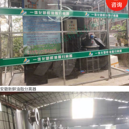
安徽新鲜油脂分离器