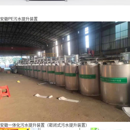
安徽PE污水提升装置
安徽一体化污水提升装置（密闭式污水提升装置）