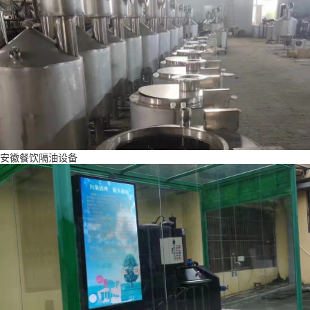
安徽餐饮隔油设备