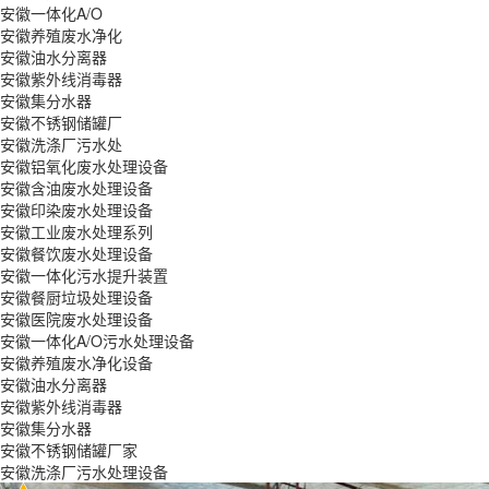
安徽一体化A/O
安徽养殖废水净化
安徽油水分离器
安徽紫外线消毒器
安徽集分水器
安徽不锈钢储罐厂
安徽洗涤厂污水处
安徽铝氧化废水处理设备
安徽含油废水处理设备
安徽印染废水处理设备
安徽工业废水处理系列
安徽餐饮废水处理设备
安徽一体化污水提升装置
安徽餐厨垃圾处理设备
安徽医院废水处理设备
安徽一体化A/O污水处理设备
安徽养殖废水净化设备
安徽油水分离器
安徽紫外线消毒器
安徽集分水器
安徽不锈钢储罐厂家
安徽洗涤厂污水处理设备