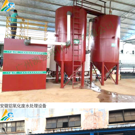
安徽铝氧化废水处理设备