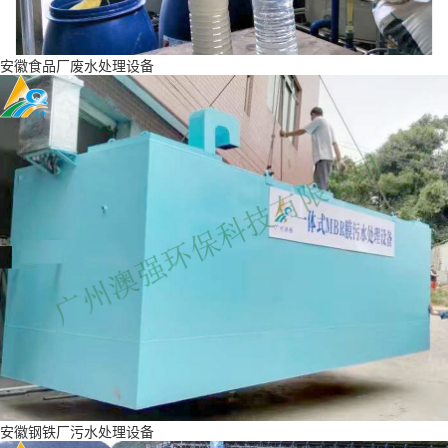
安徽食品厂废水处理设备
安徽钢铁厂污水处理设备