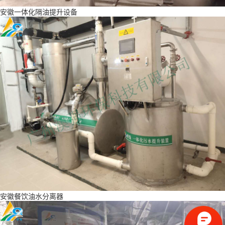
安徽一体化隔油提升设备
安徽餐饮油水分离器