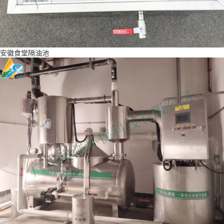
安徽食堂隔油池