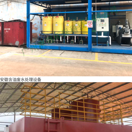
安徽含油废水处理设备