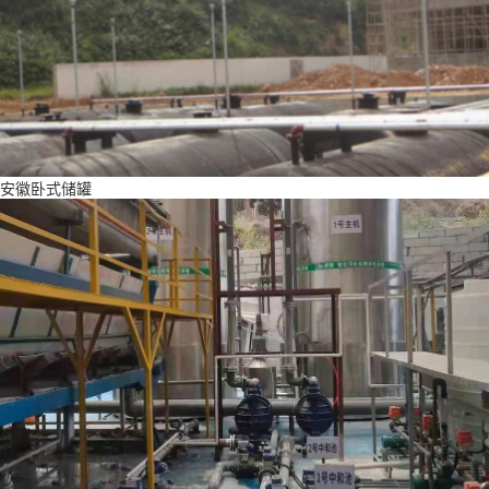
安徽卧式储罐