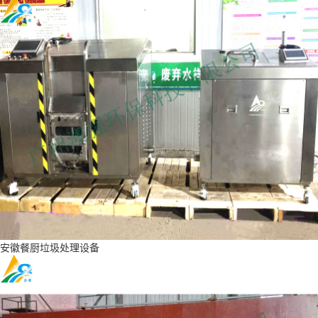
安徽餐厨垃圾处理设备