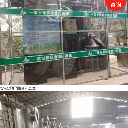
安徽新鲜油脂分离器