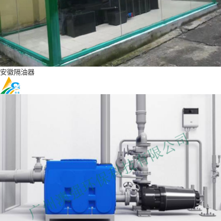
安徽隔油器