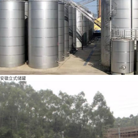
安徽立式储罐