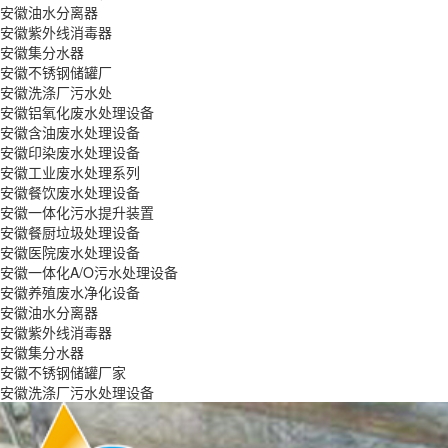
安徽油水分离器
安徽紫外线消毒器
安徽集分水器
安徽不锈钢储罐厂
安徽洗涤厂污水处
安徽铝氧化废水处理设备
安徽含油废水处理设备
安徽印染废水处理设备
安徽工业废水处理系列
安徽餐饮废水处理设备
安徽一体化污水提升装置
安徽餐厨垃圾处理设备
安徽医院废水处理设备
安徽一体化A/O污水处理设备
安徽养殖废水净化设备
安徽油水分离器
安徽紫外线消毒器
安徽集分水器
安徽不锈钢储罐厂家
安徽洗涤厂污水处理设备