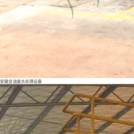
安徽含油废水处理设备