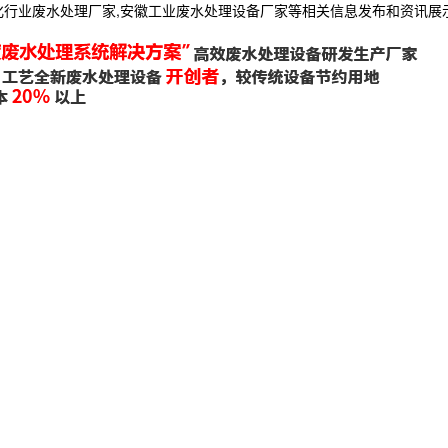
化行业废水处理厂家,安徽工业废水处理设备厂家等相关信息发布和资讯展