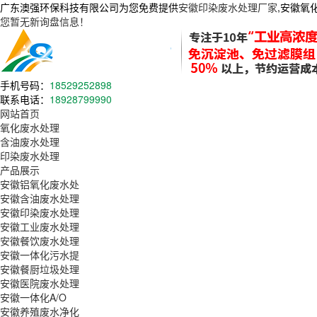
广东澳强环保科技有限公司为您免费提供
安徽印染废水处理厂家
,安徽氧
您暂无新询盘信息！
手机号码：
18529252898
联系电话：
18928799990
网站首页
氧化废水处理
含油废水处理
印染废水处理
产品展示
安徽铝氧化废水处
安徽含油废水处理
安徽印染废水处理
安徽工业废水处理
安徽餐饮废水处理
安徽一体化污水提
安徽餐厨垃圾处理
安徽医院废水处理
安徽一体化A/O
安徽养殖废水净化