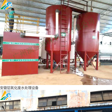
安徽铝氧化废水处理设备