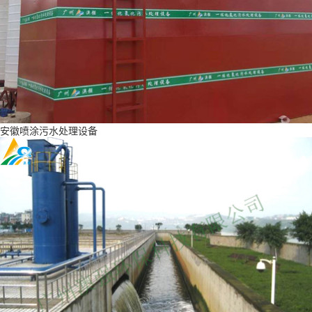
安徽喷涂污水处理设备