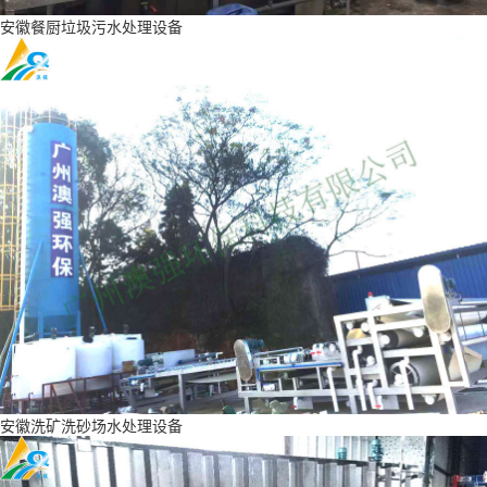
安徽餐厨垃圾污水处理设备
安徽洗矿洗砂场水处理设备