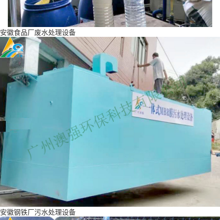
安徽食品厂废水处理设备
安徽钢铁厂污水处理设备