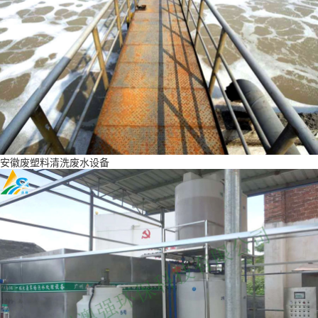
安徽废塑料清洗废水设备