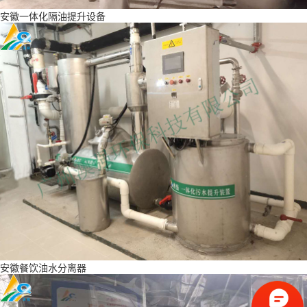
安徽一体化隔油提升设备
安徽餐饮油水分离器