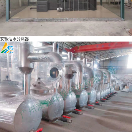
安徽油水分离器