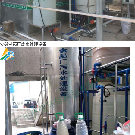
安徽制药厂废水处理设备