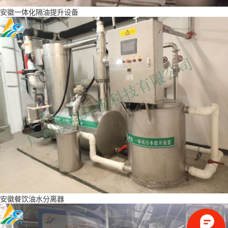
安徽一体化隔油提升设备
安徽餐饮油水分离器