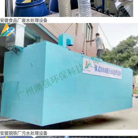
安徽食品厂废水处理设备
安徽钢铁厂污水处理设备