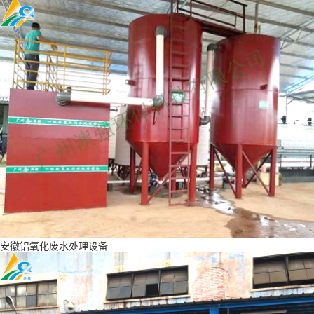
安徽铝氧化废水处理设备