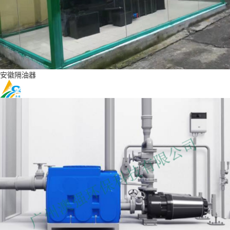
安徽隔油器