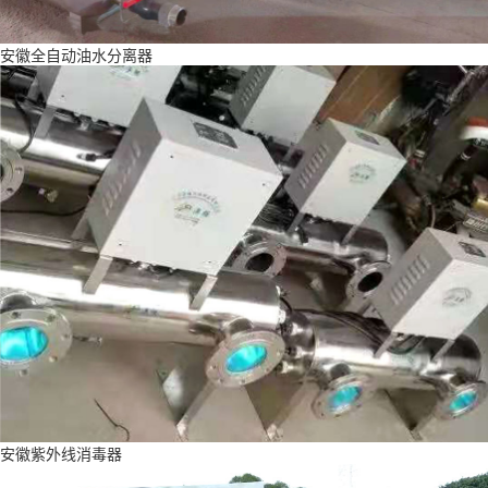
安徽全自动油水分离器
安徽紫外线消毒器