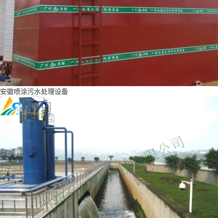
安徽喷涂污水处理设备