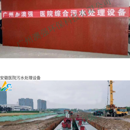
安徽医院污水处理设备