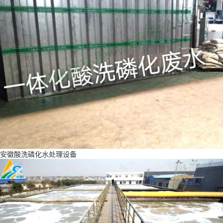
安徽酸洗磷化水处理设备