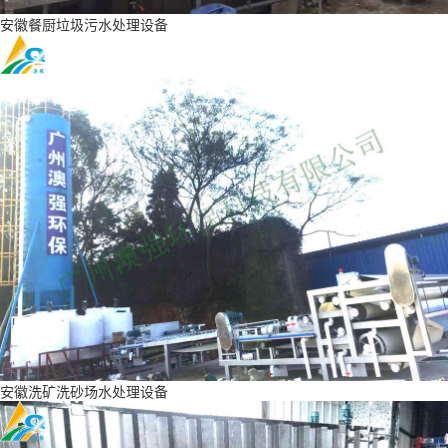
安徽餐厨垃圾污水处理设备
安徽洗矿洗砂场水处理设备