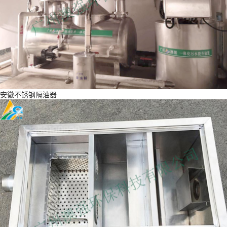
安徽不锈钢隔油器