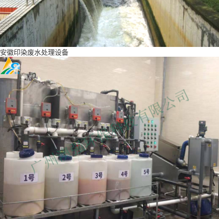
安徽印染废水处理设备