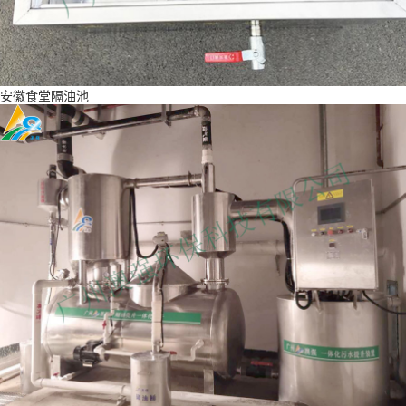
安徽食堂隔油池