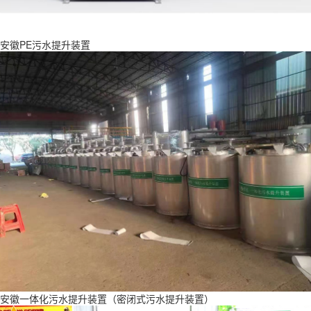
安徽PE污水提升装置
安徽一体化污水提升装置（密闭式污水提升装置）