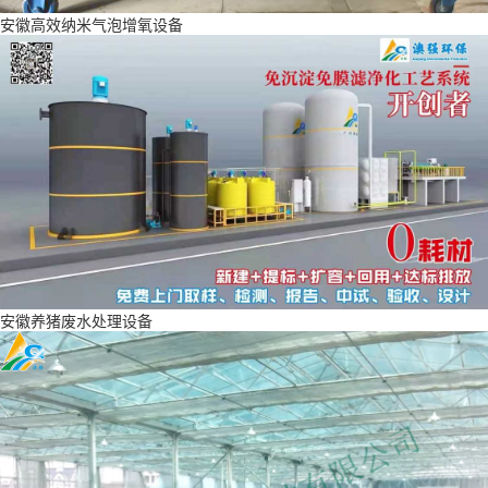
安徽高效纳米气泡增氧设备
安徽养猪废水处理设备