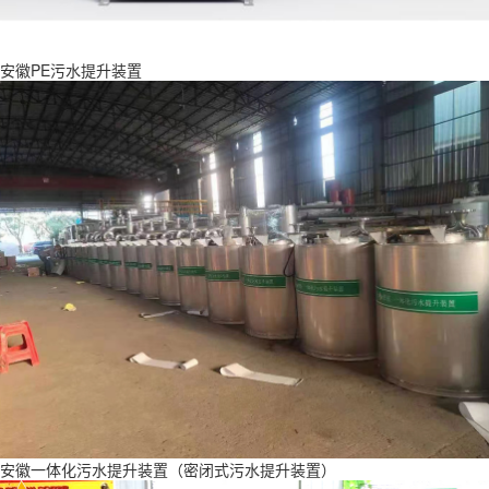
安徽PE污水提升装置
安徽一体化污水提升装置（密闭式污水提升装置）