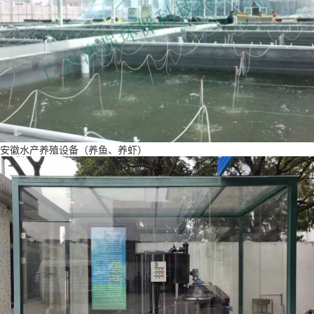
安徽水产养殖设备（养鱼、养虾）