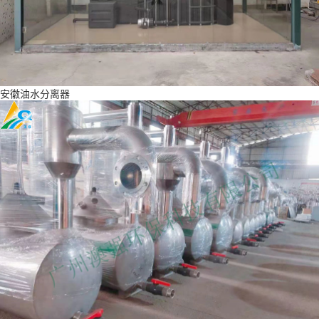
安徽油水分离器