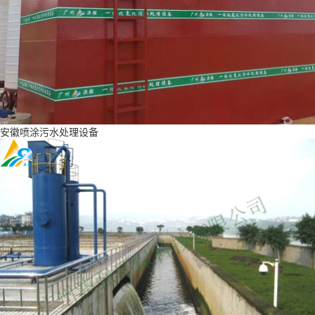
安徽喷涂污水处理设备