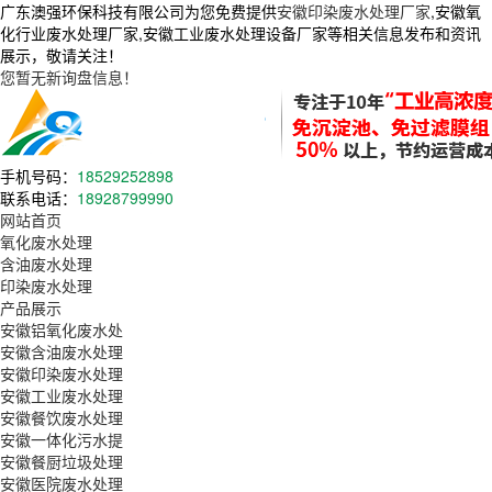
广东澳强环保科技有限公司为您免费提供
安徽印染废水处理厂家
,安徽氧
化行业废水处理厂家,安徽工业废水处理设备厂家等相关信息发布和资讯
展示，敬请关注！
您暂无新询盘信息！
手机号码：
18529252898
联系电话：
18928799990
网站首页
氧化废水处理
含油废水处理
印染废水处理
产品展示
安徽铝氧化废水处
安徽含油废水处理
安徽印染废水处理
安徽工业废水处理
安徽餐饮废水处理
安徽一体化污水提
安徽餐厨垃圾处理
安徽医院废水处理