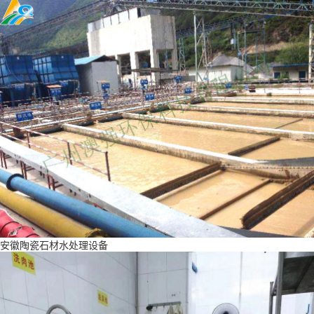
安徽陶瓷石材水处理设备