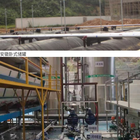
安徽卧式储罐