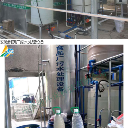
安徽制药厂废水处理设备