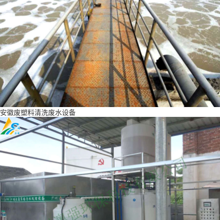
安徽废塑料清洗废水设备