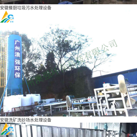
安徽餐厨垃圾污水处理设备
安徽洗矿洗砂场水处理设备