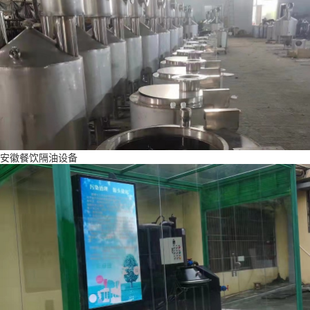
安徽餐饮隔油设备