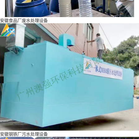
安徽食品厂废水处理设备
安徽钢铁厂污水处理设备