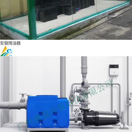
安徽隔油器