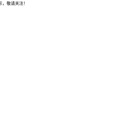
示，敬请关注！