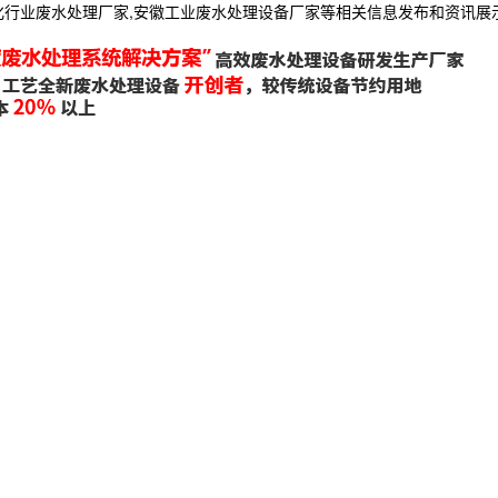
化行业废水处理厂家,安徽工业废水处理设备厂家等相关信息发布和资讯展