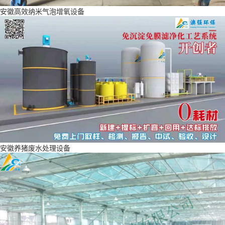
安徽高效纳米气泡增氧设备
安徽养猪废水处理设备