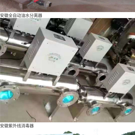
安徽全自动油水分离器
安徽紫外线消毒器