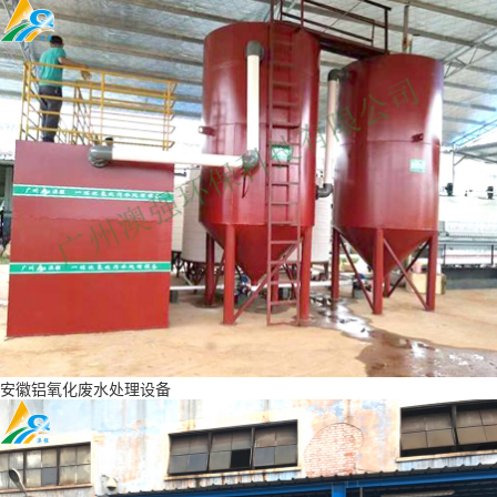
安徽铝氧化废水处理设备