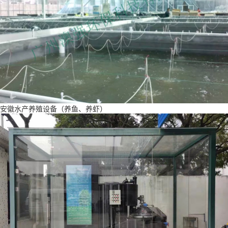
安徽水产养殖设备（养鱼、养虾）