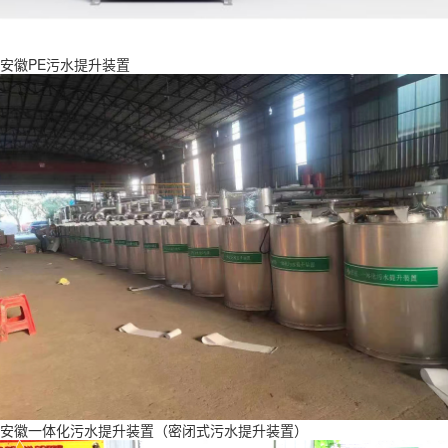
安徽PE污水提升装置
安徽一体化污水提升装置（密闭式污水提升装置）