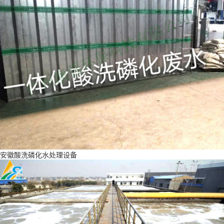
安徽酸洗磷化水处理设备