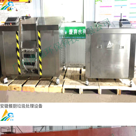
安徽餐厨垃圾处理设备