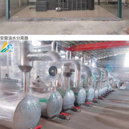
安徽油水分离器